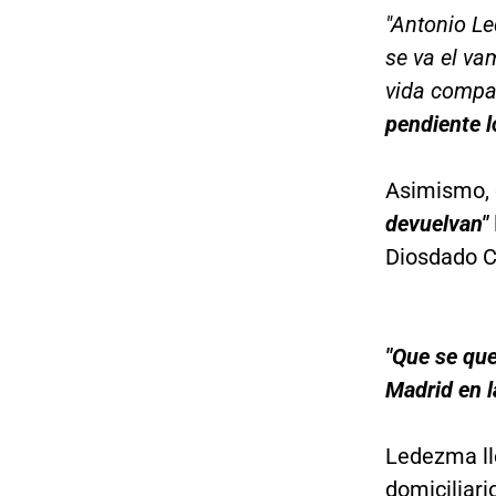
"Antonio Le
se va el va
vida compadr
pendiente l
Asimismo, 
devuelvan"
Diosdado Ca
"Que se que
Madrid en l
Ledezma ll
domiciliari