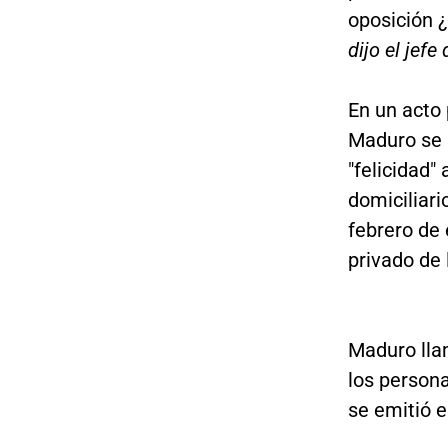
oposición 
dijo el jef
En un acto
Maduro se 
"felicidad"
domiciliari
febrero de
privado de 
Maduro ll
los person
se emitió e