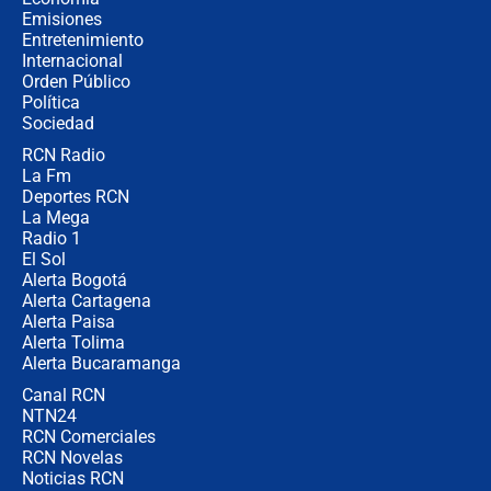
contralor
Emisiones
Entretenimiento
Internacional
🔴 EN VIVO | Noticiero La FM con
Orden Público
Juan Lozano - 6 de agosto de 2026
Política
Sociedad
RCN Radio
¿Por qué De la Espriella gobernará
La Fm
desde Barranquilla? Experto explica
la razón
Deportes RCN
La Mega
Radio 1
El Sol
Alerta Bogotá
Alerta Cartagena
Alerta Paisa
Alerta Tolima
Alerta Bucaramanga
Canal RCN
NTN24
RCN Comerciales
RCN Novelas
Noticias RCN