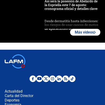
Así será la posesión de Abelardo de
la Espriella este 7 de agosto:
cronograma oficial y detalles clave
Desde dermatitis hasta infecciones:
los riesgos de usar cascos de motos
de aplicaciones de transporte
Más videos
¿Cómo comprar dólares desde el
celular? Requisitos, pasos y
recomendaciones
Las seis de las 6 con Juan Lozano |
jueves 6 de agosto de 2026
Posesión de Abelardo De La Espriella
en Cali: ¿qué pasará con los
congresistas del Pacto Histórico que
Actualidad
no asistirán?
Carta del Director
Álvaro Uribe asistirá a la posesión y
Deportes
crece el pulso por la elección del
Economía