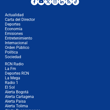
Desde dermatitis hasta infecciones:
los riesgos de usar cascos de motos
de aplicaciones de transporte
Actualidad
Carta del Director
¿Cómo comprar dólares desde el
Deportes
celular? Requisitos, pasos y
Economía
recomendaciones
Emisiones
Entretenimiento
Internacional
Las seis de las 6 con Juan Lozano |
Orden Público
jueves 6 de agosto de 2026
Política
Sociedad
RCN Radio
Posesión de Abelardo De La Espriella
La Fm
en Cali: ¿qué pasará con los
congresistas del Pacto Histórico que
Deportes RCN
no asistirán?
La Mega
Radio 1
El Sol
Alerta Bogotá
Alerta Cartagena
Alerta Paisa
Alerta Tolima