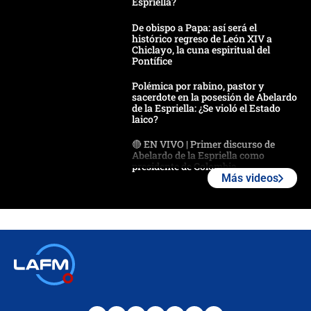
Espriella?
De obispo a Papa: así será el
histórico regreso de León XIV a
Chiclayo, la cuna espiritual del
Pontífice
Polémica por rabino, pastor y
sacerdote en la posesión de Abelardo
de la Espriella: ¿Se violó el Estado
laico?
🔴 EN VIVO | Primer discurso de
Abelardo de la Espriella como
presidente de Colombia
Más videos
¿La posesión de Abelardo De la
Espriella en Cali inicia la
descentralización en Colombia? Esto
respondió el alcalde Eder
Así será la posesión de Abelardo de
la Espriella este 7 de agosto:
cronograma oficial y detalles clave