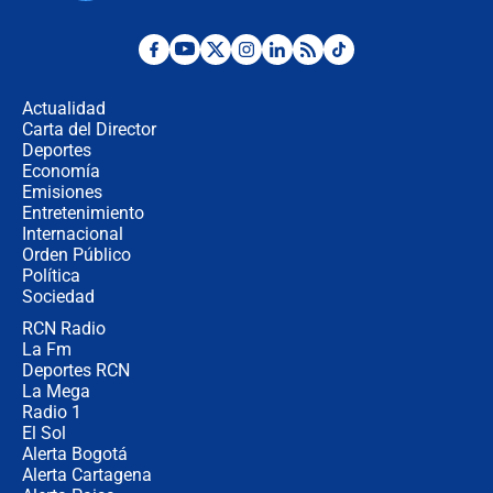
Desde dermatitis hasta infecciones:
los riesgos de usar cascos de motos
de aplicaciones de transporte
Actualidad
Carta del Director
¿Cómo comprar dólares desde el
Deportes
celular? Requisitos, pasos y
Economía
recomendaciones
Emisiones
Entretenimiento
Internacional
Las seis de las 6 con Juan Lozano |
Orden Público
jueves 6 de agosto de 2026
Política
Sociedad
RCN Radio
Posesión de Abelardo De La Espriella
La Fm
en Cali: ¿qué pasará con los
congresistas del Pacto Histórico que
Deportes RCN
no asistirán?
La Mega
Radio 1
El Sol
Alerta Bogotá
Alerta Cartagena