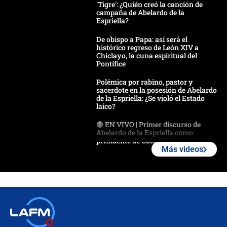
'Tigre': ¿Quién creó la canción de
campaña de Abelardo de la
Espriella?
De obispo a Papa: así será el
histórico regreso de León XIV a
Chiclayo, la cuna espiritual del
Pontífice
Polémica por rabino, pastor y
sacerdote en la posesión de Abelardo
de la Espriella: ¿Se violó el Estado
laico?
🔴 EN VIVO | Primer discurso de
Abelardo de la Espriella como
presidente de Colombia
Más videos
¿La posesión de Abelardo De la
Espriella en Cali inicia la
descentralización en Colombia? Esto
respondió el alcalde Eder
Así será la posesión de Abelardo de
la Espriella este 7 de agosto:
cronograma oficial y detalles clave