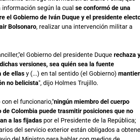
a información según la cual
se conformó de una
re el Gobierno de Iván Duque y el presidente elect
air Bolsonaro
, realizar una intervención militar a
nciller,"el Gobierno del presidente Duque
rechaza 
dichas versiones, sea quién sea la fuente
a de ellas
y (...) en tal sentido (el Gobierno)
mantie
ón no belicista
", dijo Holmes Trujillo.
con el funcionario,"
ningún miembro del cuerpo
o de Colombia puede trasmitir posiciones que no
an a las fijadas
por el Presidente de la República;
arios del servicio exterior están obligados a obten
evio del Ministro para hablar con medios de