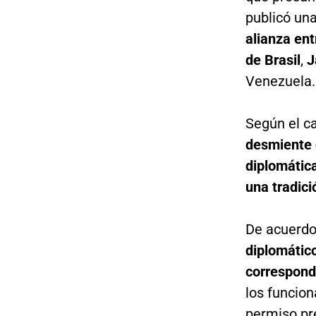
publicó un
alianza ent
de Brasil
,
J
Venezuela.
Según el ca
desmiente 
diplomátic
una tradici
De acuerdo 
diplomátic
correspond
los funcion
permiso pr