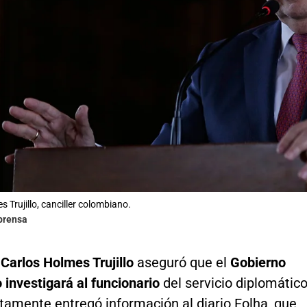
 Trujillo, canciller colombiano.
lprensa
 Carlos Holmes Trujillo
aseguró que el
Gobierno
 investigará al funcionario
del servicio diplomátic
tamente entregó información al diario Folha, que