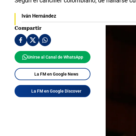
Según el canciller colombiano, de hallarse cul
Iván Hernández
Compartir
Unirse al Canal de WhatsApp
La FM en Google News
La FM en Google Discover