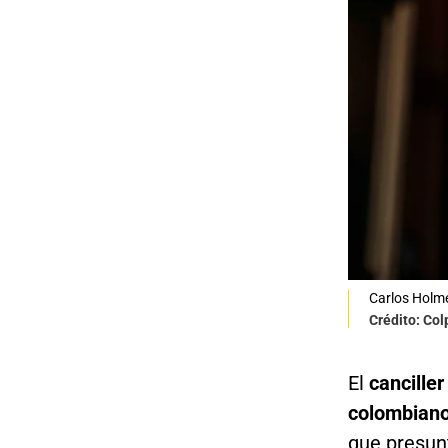
Carlos Holmes
Crédito: Co
El
canciller
colombiano
que presun