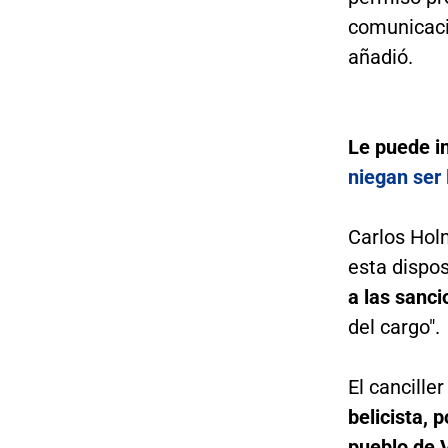
comunicaci
añadió.
Le puede i
niegan ser 
Carlos Holm
esta dispos
a las sanc
del cargo".
El cancille
belicista, 
pueblo de