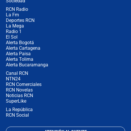
Sociedad
RCN Radio
Posesión de Abelardo De La Espriella
La Fm
en Cali: ¿qué pasará con los
congresistas del Pacto Histórico que
Deportes RCN
no asistirán?
La Mega
Radio 1
El Sol
Alerta Bogotá
Alerta Cartagena
Alerta Paisa
Alerta Tolima
Alerta Bucaramanga
Canal RCN
NTN24
RCN Comerciales
RCN Novelas
Noticias RCN
SuperLike
La República
RCN Social