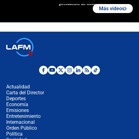
presidente de Colombia
Más videos
¿La posesión de Abelardo De la
Espriella en Cali inicia la
descentralización en Colombia? Esto
respondió el alcalde Eder
Así será la posesión de Abelardo de
la Espriella este 7 de agosto:
cronograma oficial y detalles clave
Desde dermatitis hasta infecciones:
los riesgos de usar cascos de motos
de aplicaciones de transporte
Actualidad
Carta del Director
¿Cómo comprar dólares desde el
Deportes
celular? Requisitos, pasos y
Economía
recomendaciones
Emisiones
Entretenimiento
Internacional
Las seis de las 6 con Juan Lozano |
Orden Público
jueves 6 de agosto de 2026
Política