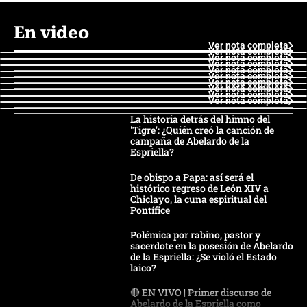
En video
Ver nota completa
Ver nota completa
Ver nota completa
Ver nota completa
Ver nota completa
Ver nota completa
Ver nota completa
Ver nota completa
Ver nota completa
Ver nota completa
La historia detrás del himno del
'Tigre': ¿Quién creó la canción de
campaña de Abelardo de la
Espriella?
De obispo a Papa: así será el
histórico regreso de León XIV a
Chiclayo, la cuna espiritual del
Pontífice
Polémica por rabino, pastor y
sacerdote en la posesión de Abelardo
de la Espriella: ¿Se violó el Estado
laico?
🔴 EN VIVO | Primer discurso de
Abelardo de la Espriella como