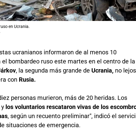
uso en Ucrania.
P
istas ucranianos informaron de al menos 10
 el bombardeo ruso este martes en el centro de la
Járkov
, la segunda más grande de
Ucrania,
no lejos
era con
Rusia.
diez personas murieron, más de 20 heridas. Los
 y
los voluntarios rescataron vivas de los escombr
nas
, según un recuento preliminar", indicó el servic
de situaciones de emergencia.