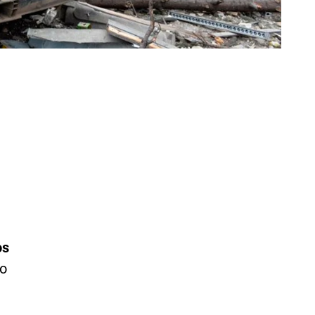
os
io