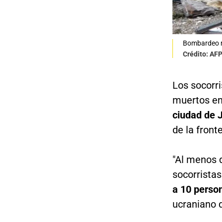
Bombardeo r
Crédito: AF
Los socorr
muertos en
ciudad de 
de la front
"Al menos 
socorristas
a 10 perso
ucraniano 