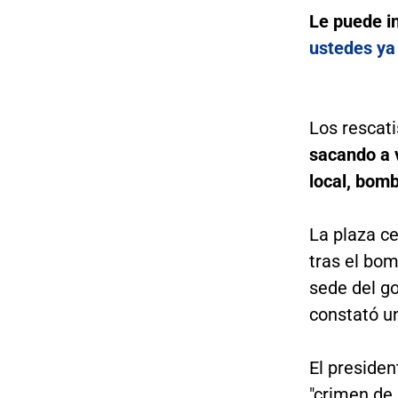
Le puede i
ustedes ya 
Los rescat
sacando a 
local, bom
La plaza c
tras el bom
sede del go
constató un
El presiden
"crimen de