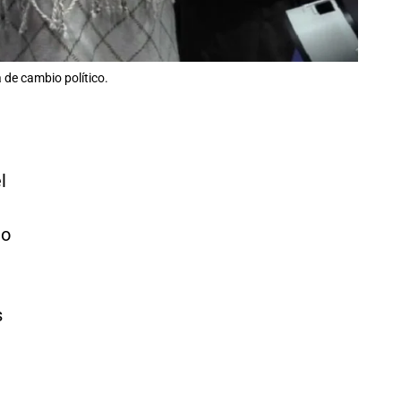
 de cambio político.
l
o
s