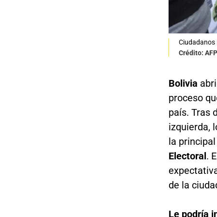
Ciudadanos b
Crédito: AF
Bolivia
abri
proceso que
país. Tras
izquierda, 
la principa
Electoral
. 
expectativa
de la ciuda
Le podría i