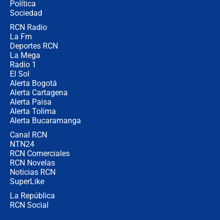
Política
Sociedad
RCN Radio
¿Por qué De la Espriella gobernará
La Fm
desde Barranquilla? Experto explica
la razón
Deportes RCN
La Mega
Radio 1
El Sol
Alerta Bogotá
Alerta Cartagena
Alerta Paisa
Alerta Tolima
Alerta Bucaramanga
Canal RCN
NTN24
RCN Comerciales
RCN Novelas
Noticias RCN
SuperLike
La República
RCN Social