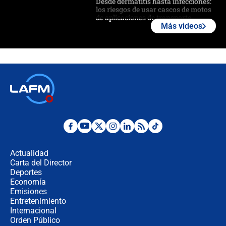
Desde dermatitis hasta infecciones:
los riesgos de usar cascos de motos
de aplicaciones de transporte
Más videos
¿Cómo comprar dólares desde el
celular? Requisitos, pasos y
recomendaciones
Las seis de las 6 con Juan Lozano |
jueves 6 de agosto de 2026
Posesión de Abelardo De La Espriella
en Cali: ¿qué pasará con los
congresistas del Pacto Histórico que
Actualidad
no asistirán?
Carta del Director
Álvaro Uribe asistirá a la posesión y
Deportes
crece el pulso por la elección del
Economía
contralor
Emisiones
Entretenimiento
Internacional
🔴 EN VIVO | Noticiero La FM con
Orden Público
Juan Lozano - 6 de agosto de 2026