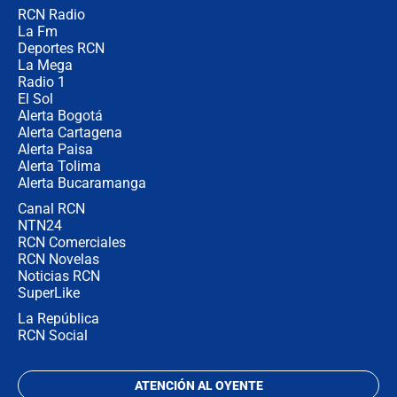
RCN Radio
🔴 EN VIVO | Noticiero La FM con
La Fm
Juan Lozano - 5 de agosto de 2026
Deportes RCN
La Mega
Radio 1
El Sol
Alerta Bogotá
Alerta Cartagena
Alerta Paisa
Alerta Tolima
Alerta Bucaramanga
Canal RCN
NTN24
RCN Comerciales
RCN Novelas
Noticias RCN
SuperLike
La República
RCN Social
ATENCIÓN AL OYENTE