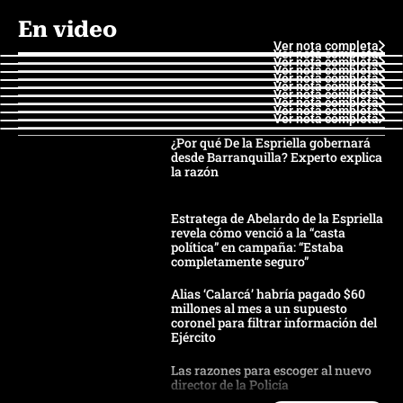
En video
Ver nota completa
Ver nota completa
Ver nota completa
Ver nota completa
Ver nota completa
Ver nota completa
Ver nota completa
Ver nota completa
Ver nota completa
Ver nota completa
¿Por qué De la Espriella gobernará
desde Barranquilla? Experto explica
la razón
Estratega de Abelardo de la Espriella
revela cómo venció a la “casta
política” en campaña: “Estaba
completamente seguro”
Alias ‘Calarcá’ habría pagado $60
millones al mes a un supuesto
coronel para filtrar información del
Ejército
Las razones para escoger al nuevo
director de la Policía