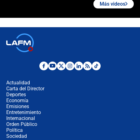
Más videos
"Prohibir es la salida fácil": ¿Qué
futuro les espera a las cabalgatas en
Colombia?
Ministro de Defensa no descarta el
uso de la UNDMO ante posibles
disturbios durante la posesión
"No hubo fraude ni posibilidad de
fraude": Auditoría respondió a
señalamientos de Petro sobre
Actualidad
elección de Abelardo de La Espriella
Carta del Director
Tras su posesión, presidente De la
Deportes
Espriella empieza gira por regiones
Economía
donde perdió
Emisiones
Entretenimiento
Internacional
Las seis de las 6 con Juan Lozano |
Orden Público
miércoles 5 de agosto de 2026
Política
Sociedad