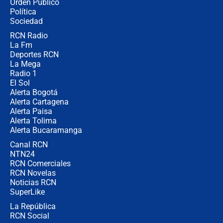
Orden Público
millones al mes a un supuesto
Política
coronel para filtrar información del
Ejército
Sociedad
RCN Radio
Las razones para escoger al nuevo
La Fm
director de la Policía
Deportes RCN
La Mega
Radio 1
El Sol
Alerta Bogotá
Alerta Cartagena
Alerta Paisa
Alerta Tolima
Alerta Bucaramanga
Canal RCN
NTN24
RCN Comerciales
RCN Novelas
Noticias RCN
SuperLike
La República
RCN Social