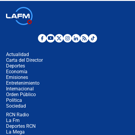
🔴 EN VIVO | Noticiero La FM con
Juan Lozano - 6 de agosto de 2026
¿Por qué De la Espriella gobernará
desde Barranquilla? Experto explica
la razón
Actualidad
Carta del Director
Estratega de Abelardo de la Espriella
Deportes
revela cómo venció a la “casta
Economía
política” en campaña: “Estaba
Emisiones
completamente seguro”
Entretenimiento
Internacional
Alias ‘Calarcá’ habría pagado $60
Orden Público
millones al mes a un supuesto
Política
coronel para filtrar información del
Ejército
Sociedad
RCN Radio
Las razones para escoger al nuevo
La Fm
director de la Policía
Deportes RCN
La Mega