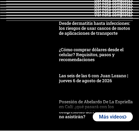
Ver nota completa
Ver nota completa
Ver nota completa
Ver nota completa
Ver nota completa
Ver nota completa
Desde dermatitis hasta infecciones:
los riesgos de usar cascos de motos
de aplicaciones de transporte
¿Cómo comprar dólares desde el
celular? Requisitos, pasos y
recomendaciones
Las seis de las 6 con Juan Lozano |
jueves 6 de agosto de 2026
Posesión de Abelardo De La Espriella
en Cali: ¿qué pasará con los
congresistas del Pacto Histórico que
no asistirán?
Más videos
Álvaro Uribe asistirá a la posesión y
crece el pulso por la elección del
contralor