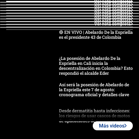
Ver nota completa
Ver nota completa
Ver nota completa
Ver nota completa
Ver nota completa
Ver nota completa
Ver nota completa
Ver nota completa
Ver nota completa
🔴 EN VIVO | Abelardo De la Espriella
es el presidente 43 de Colombia
¿La posesión de Abelardo De la
Espriella en Cali inicia la
descentralización en Colombia? Esto
respondió el alcalde Eder
Así será la posesión de Abelardo de
la Espriella este 7 de agosto:
cronograma oficial y detalles clave
Desde dermatitis hasta infecciones:
los riesgos de usar cascos de motos
de aplicaciones de transporte
Más videos
¿Cómo comprar dólares desde el