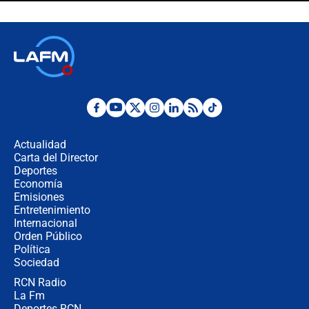
celular? Requisitos, pasos y
recomendaciones
Las seis de las 6 con Juan Lozano |
jueves 6 de agosto de 2026
Posesión de Abelardo De La Espriella
en Cali: ¿qué pasará con los
congresistas del Pacto Histórico que
Actualidad
no asistirán?
Carta del Director
Álvaro Uribe asistirá a la posesión y
Deportes
crece el pulso por la elección del
Economía
contralor
Emisiones
Entretenimiento
Internacional
🔴 EN VIVO | Noticiero La FM con
Orden Público
Juan Lozano - 6 de agosto de 2026
Política
Sociedad
RCN Radio
¿Por qué De la Espriella gobernará
La Fm
desde Barranquilla? Experto explica
la razón
Deportes RCN