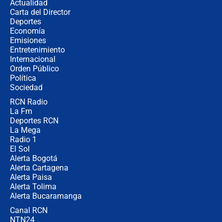
Actualidad
no asistirán?
Carta del Director
Álvaro Uribe asistirá a la posesión y
Deportes
crece el pulso por la elección del
Economía
contralor
Emisiones
Entretenimiento
Internacional
🔴 EN VIVO | Noticiero La FM con
Orden Público
Juan Lozano - 6 de agosto de 2026
Política
Sociedad
RCN Radio
¿Por qué De la Espriella gobernará
La Fm
desde Barranquilla? Experto explica
la razón
Deportes RCN
La Mega
Radio 1
El Sol
Alerta Bogotá
Alerta Cartagena
Alerta Paisa
Alerta Tolima
Alerta Bucaramanga
Canal RCN
NTN24