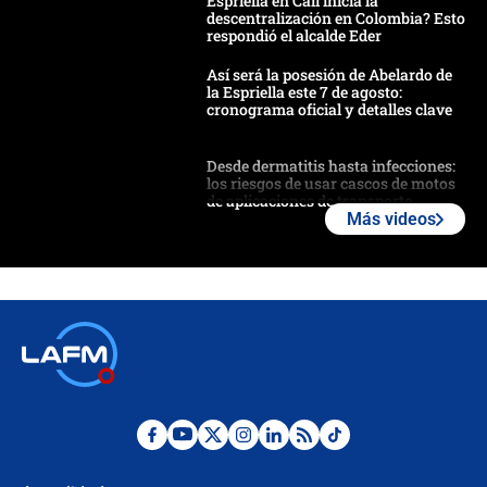
Espriella en Cali inicia la
descentralización en Colombia? Esto
respondió el alcalde Eder
Así será la posesión de Abelardo de
la Espriella este 7 de agosto:
cronograma oficial y detalles clave
Desde dermatitis hasta infecciones:
los riesgos de usar cascos de motos
de aplicaciones de transporte
Más videos
¿Cómo comprar dólares desde el
celular? Requisitos, pasos y
recomendaciones
Las seis de las 6 con Juan Lozano |
jueves 6 de agosto de 2026
Posesión de Abelardo De La Espriella
en Cali: ¿qué pasará con los
congresistas del Pacto Histórico que