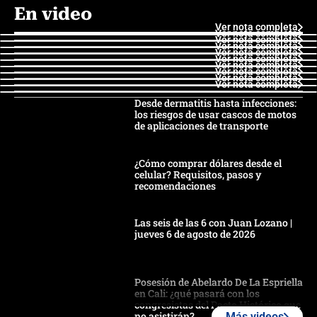
En video
Ver nota completa
Ver nota completa
Ver nota completa
Ver nota completa
Ver nota completa
Ver nota completa
Ver nota completa
Ver nota completa
Ver nota completa
Ver nota completa
Desde dermatitis hasta infecciones:
los riesgos de usar cascos de motos
de aplicaciones de transporte
¿Cómo comprar dólares desde el
celular? Requisitos, pasos y
recomendaciones
Las seis de las 6 con Juan Lozano |
jueves 6 de agosto de 2026
Posesión de Abelardo De La Espriella
en Cali: ¿qué pasará con los
congresistas del Pacto Histórico que
no asistirán?
Más videos