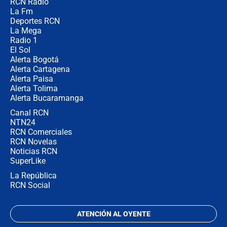
RCN Radio
Las razones para escoger al nuevo
La Fm
director de la Policía
Deportes RCN
La Mega
Radio 1
El Sol
Alerta Bogotá
Alerta Cartagena
Alerta Paisa
Alerta Tolima
Alerta Bucaramanga
Canal RCN
NTN24
RCN Comerciales
RCN Novelas
Noticias RCN
SuperLike
La República
RCN Social
ATENCIÓN AL OYENTE