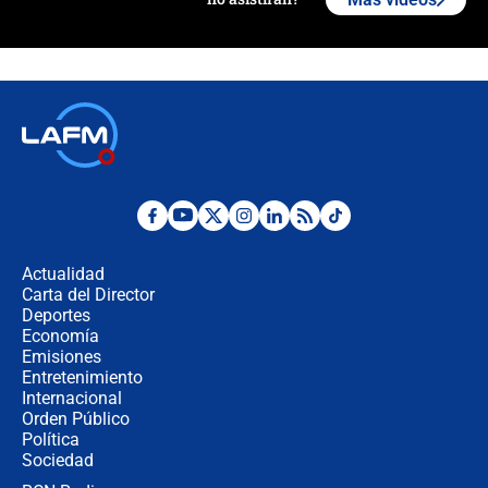
Álvaro Uribe asistirá a la posesión y
crece el pulso por la elección del
contralor
🔴 EN VIVO | Noticiero La FM con
Juan Lozano - 6 de agosto de 2026
¿Por qué De la Espriella gobernará
desde Barranquilla? Experto explica
la razón
Actualidad
Carta del Director
Estratega de Abelardo de la Espriella
Deportes
revela cómo venció a la “casta
Economía
política” en campaña: “Estaba
Emisiones
completamente seguro”
Entretenimiento
Internacional
Alias ‘Calarcá’ habría pagado $60
Orden Público
millones al mes a un supuesto
Política
coronel para filtrar información del
Ejército
Sociedad