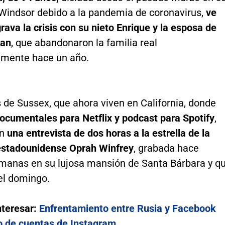
e Windsor debido a la pandemia de coronavirus,
ve
ava la crisis con su nieto Enrique y la esposa de
han
, que abandonaron la familia real
amente hace un año.
 de Sussex, que ahora viven en California, donde
ocumentales para Netflix y podcast para Spotify
,
on
una entrevista de dos horas a la estrella de la
 estadounidense Oprah Winfrey
, grabada hace
manas en su lujosa mansión de Santa Bárbara y q
el domingo.
nteresar:
Enfrentamiento entre Rusia y Facebook
o de cuentas de Instagram