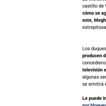
castillo d
cómo se agr
este, Meg
estrepitos
Los duques
producen d
concedier
televisión
algunas se
se emitirá 
Le puede i
por bloque