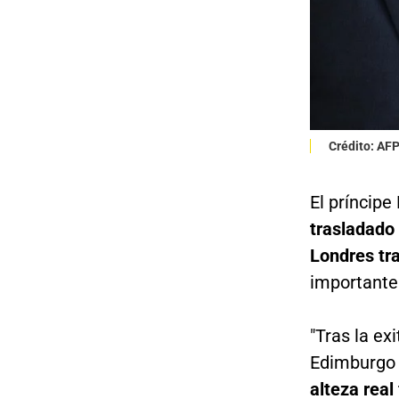
Crédito: AF
El príncipe
trasladado 
Londres tr
importante 
"Tras la ex
Edimburgo 
alteza real