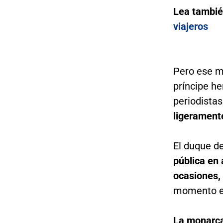
Lea tambi
viajeros
Pero ese mi
príncipe he
periodista
ligerament
El duque d
pública en 
ocasiones,
momento es
La monarca