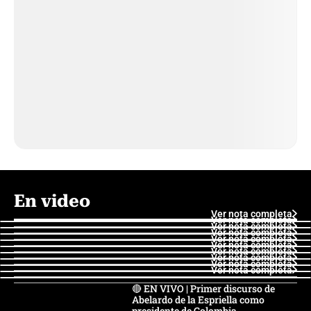
En video
Ver nota completa
Ver nota completa
Ver nota completa
Ver nota completa
Ver nota completa
Ver nota completa
Ver nota completa
Ver nota completa
Ver nota completa
Ver nota completa
🔴 EN VIVO | Primer discurso de
Abelardo de la Espriella como
presidente de Colombia