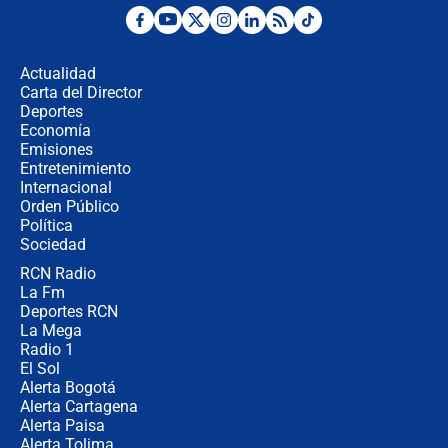
Posesión de Abelardo De La Espriella
en Cali: ¿qué pasará con los
congresistas del Pacto Histórico que
Actualidad
no asistirán?
Carta del Director
Álvaro Uribe asistirá a la posesión y
Deportes
crece el pulso por la elección del
Economía
contralor
Emisiones
Entretenimiento
Internacional
🔴 EN VIVO | Noticiero La FM con
Orden Público
Juan Lozano - 6 de agosto de 2026
Política
Sociedad
RCN Radio
¿Por qué De la Espriella gobernará
La Fm
desde Barranquilla? Experto explica
la razón
Deportes RCN
La Mega
Radio 1
El Sol
Alerta Bogotá
Alerta Cartagena
Alerta Paisa
Alerta Tolima