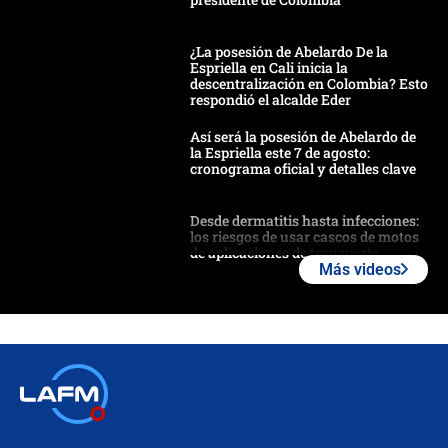
¿La posesión de Abelardo De la
Espriella en Cali inicia la
descentralización en Colombia? Esto
respondió el alcalde Eder
Así será la posesión de Abelardo de
la Espriella este 7 de agosto:
cronograma oficial y detalles clave
Desde dermatitis hasta infecciones:
los riesgos de usar cascos de motos
de aplicaciones de transporte
Más videos
¿Cómo comprar dólares desde el
celular? Requisitos, pasos y
recomendaciones
Las seis de las 6 con Juan Lozano |
jueves 6 de agosto de 2026