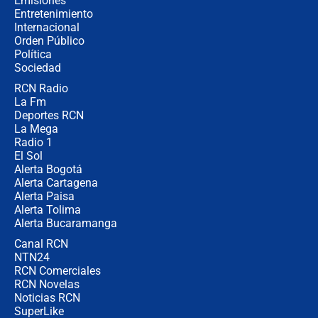
Emisiones
Entretenimiento
Internacional
🔴 EN VIVO | Noticiero La FM con
Orden Público
Juan Lozano - 6 de agosto de 2026
Política
Sociedad
RCN Radio
¿Por qué De la Espriella gobernará
La Fm
desde Barranquilla? Experto explica
la razón
Deportes RCN
La Mega
Radio 1
El Sol
Alerta Bogotá
Alerta Cartagena
Alerta Paisa
Alerta Tolima
Alerta Bucaramanga
Canal RCN
NTN24
RCN Comerciales
RCN Novelas
Noticias RCN
SuperLike