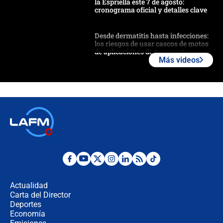
la Espriella este 7 de agosto:
cronograma oficial y detalles clave
Desde dermatitis hasta infecciones:
los riesgos de usar cascos de motos
de aplicaciones de transporte
Más videos
¿Cómo comprar dólares desde el
celular? Requisitos, pasos y
recomendaciones
Las seis de las 6 con Juan Lozano |
jueves 6 de agosto de 2026
Posesión de Abelardo De La Espriella
en Cali: ¿qué pasará con los
congresistas del Pacto Histórico que
Actualidad
no asistirán?
Carta del Director
Álvaro Uribe asistirá a la posesión y
Deportes
crece el pulso por la elección del
Economía
contralor