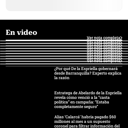
En video
Ver nota completa
Ver nota completa
Ver nota completa
Ver nota completa
Ver nota completa
Ver nota completa
Ver nota completa
Ver nota completa
Ver nota completa
Ver nota completa
¿Por qué De la Espriella gobernará
desde Barranquilla? Experto explica
la razón
Estratega de Abelardo de la Espriella
revela cómo venció a la “casta
política” en campaña: “Estaba
completamente seguro”
Alias ‘Calarcá’ habría pagado $60
millones al mes a un supuesto
coronel para filtrar información del