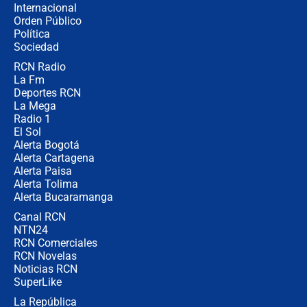
Internacional
Las seis de las 6 con Juan Lozano |
Orden Público
miércoles 5 de agosto de 2026
Política
Sociedad
RCN Radio
🔴 EN VIVO | Noticiero La FM con
La Fm
Juan Lozano - 5 de agosto de 2026
Deportes RCN
La Mega
Radio 1
El Sol
Alerta Bogotá
Alerta Cartagena
Alerta Paisa
Alerta Tolima
Alerta Bucaramanga
Canal RCN
NTN24
RCN Comerciales
RCN Novelas
Noticias RCN
SuperLike
La República