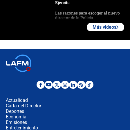
Ejército
Las razones para escoger al nuevo
director de la Policía
Más videos
"Prohibir es la salida fácil": ¿Qué
futuro les espera a las cabalgatas en
Colombia?
Ministro de Defensa no descarta el
uso de la UNDMO ante posibles
disturbios durante la posesión
"No hubo fraude ni posibilidad de
fraude": Auditoría respondió a
señalamientos de Petro sobre
Actualidad
elección de Abelardo de La Espriella
Carta del Director
Tras su posesión, presidente De la
Deportes
Espriella empieza gira por regiones
Economía
donde perdió
Emisiones
Entretenimiento