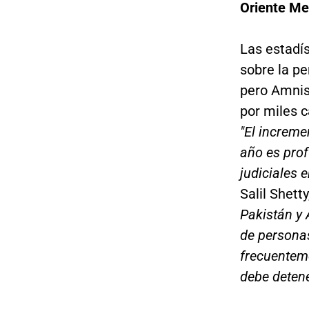
Oriente Me
Las estadís
sobre la p
pero Amnis
por miles c
"El increme
año es prof
judiciales 
Salil Shett
Pakistán y
de persona
frecuentem
debe detene