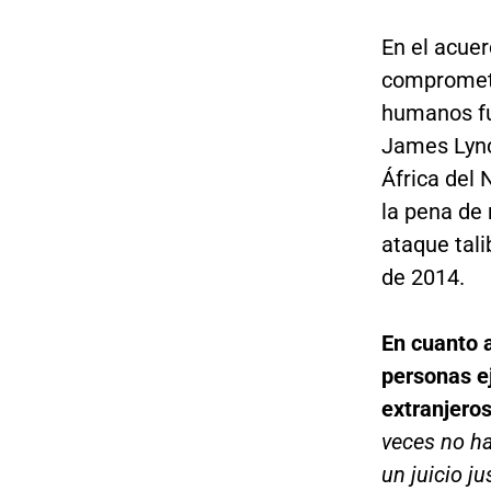
En el acuer
comprometi
humanos fu
James Lynch
África del 
la pena de 
ataque tal
de 2014.
En cuanto a
personas e
extranjero
veces no ha
un juicio ju