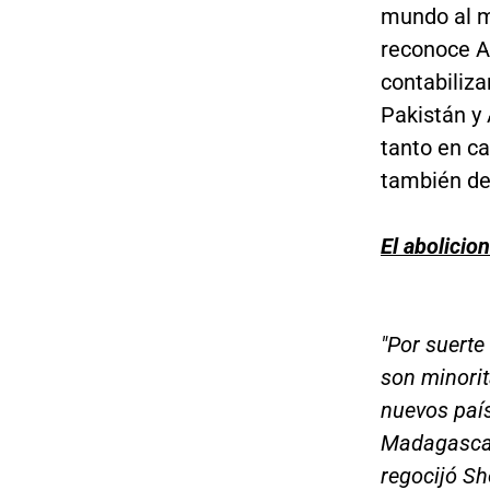
mundo al m
reconoce AI
contabiliza
Pakistán y
tanto en ca
también de 
El abolicio
"Por suerte
son minorit
nuevos país
Madagascar)
regocijó Sh