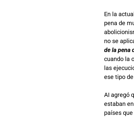
En la actu
pena de mue
abolicioni
no se aplic
de la pena 
cuando la 
las ejecuc
ese tipo d
AI agregó 
estaban en 
países que 