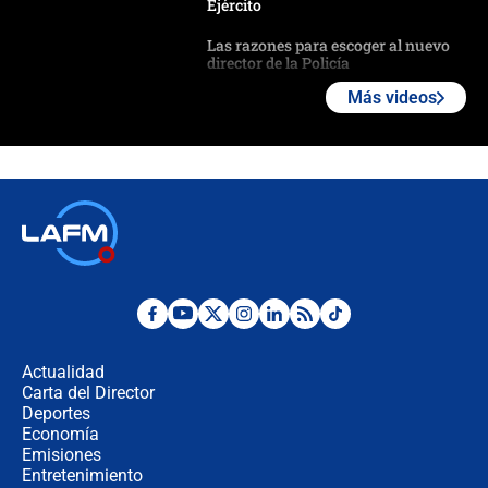
Ejército
Las razones para escoger al nuevo
director de la Policía
Más videos
"Prohibir es la salida fácil": ¿Qué
futuro les espera a las cabalgatas en
Colombia?
Ministro de Defensa no descarta el
uso de la UNDMO ante posibles
disturbios durante la posesión
"No hubo fraude ni posibilidad de
fraude": Auditoría respondió a
señalamientos de Petro sobre
Actualidad
elección de Abelardo de La Espriella
Carta del Director
Tras su posesión, presidente De la
Deportes
Espriella empieza gira por regiones
Economía
donde perdió
Emisiones
Entretenimiento