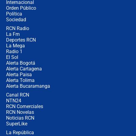
Internacional
Las seis de las 6 con Juan Lozano |
Orden Público
miércoles 5 de agosto de 2026
Política
Sociedad
RCN Radio
🔴 EN VIVO | Noticiero La FM con
La Fm
Juan Lozano - 5 de agosto de 2026
Deportes RCN
La Mega
Radio 1
El Sol
Alerta Bogotá
Alerta Cartagena
Alerta Paisa
Alerta Tolima
Alerta Bucaramanga
Canal RCN
NTN24
RCN Comerciales
RCN Novelas
Noticias RCN
SuperLike
La República