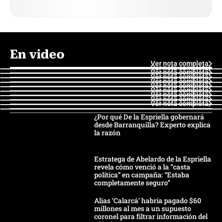
En video
Ver nota completa
Ver nota completa
Ver nota completa
Ver nota completa
Ver nota completa
Ver nota completa
Ver nota completa
Ver nota completa
Ver nota completa
Ver nota completa
¿Por qué De la Espriella gobernará
desde Barranquilla? Experto explica
la razón
Estratega de Abelardo de la Espriella
revela cómo venció a la “casta
política” en campaña: “Estaba
completamente seguro”
Alias ‘Calarcá’ habría pagado $60
millones al mes a un supuesto
coronel para filtrar información del