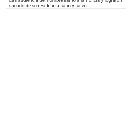
Las audiencia del hombre llamó a la Policía y lograron
sacarlo de su residencia sano y salvo.