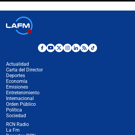
crece el pulso por la elección del
contralor
🔴 EN VIVO | Noticiero La FM con
Juan Lozano - 6 de agosto de 2026
¿Por qué De la Espriella gobernará
desde Barranquilla? Experto explica
la razón
Actualidad
Carta del Director
Estratega de Abelardo de la Espriella
Deportes
revela cómo venció a la “casta
Economía
política” en campaña: “Estaba
Emisiones
completamente seguro”
Entretenimiento
Internacional
Alias ‘Calarcá’ habría pagado $60
Orden Público
millones al mes a un supuesto
Política
coronel para filtrar información del
Ejército
Sociedad
RCN Radio
Las razones para escoger al nuevo
La Fm
director de la Policía