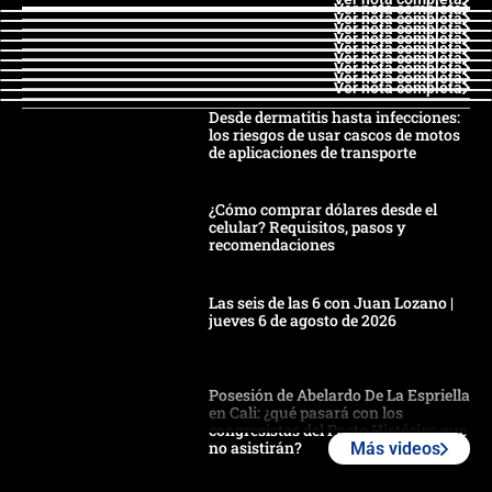
Ver nota completa
Ver nota completa
Ver nota completa
Ver nota completa
Ver nota completa
Ver nota completa
Ver nota completa
Ver nota completa
Ver nota completa
Desde dermatitis hasta infecciones:
los riesgos de usar cascos de motos
de aplicaciones de transporte
¿Cómo comprar dólares desde el
celular? Requisitos, pasos y
recomendaciones
Las seis de las 6 con Juan Lozano |
jueves 6 de agosto de 2026
Posesión de Abelardo De La Espriella
en Cali: ¿qué pasará con los
congresistas del Pacto Histórico que
no asistirán?
Más videos
Álvaro Uribe asistirá a la posesión y