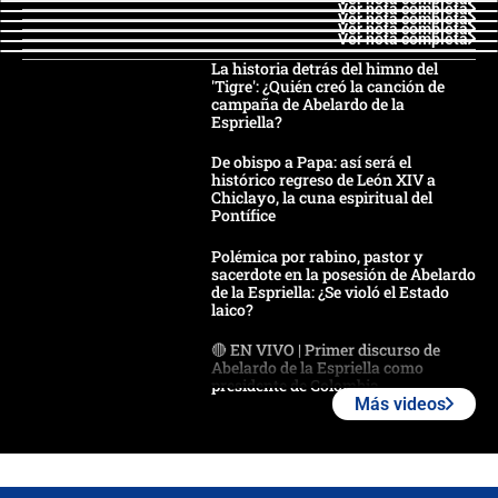
Ver nota completa
Ver nota completa
Ver nota completa
Ver nota completa
La historia detrás del himno del
'Tigre': ¿Quién creó la canción de
campaña de Abelardo de la
Espriella?
De obispo a Papa: así será el
histórico regreso de León XIV a
Chiclayo, la cuna espiritual del
Pontífice
Polémica por rabino, pastor y
sacerdote en la posesión de Abelardo
de la Espriella: ¿Se violó el Estado
laico?
🔴 EN VIVO | Primer discurso de
Abelardo de la Espriella como
presidente de Colombia
Más videos
¿La posesión de Abelardo De la
Espriella en Cali inicia la
descentralización en Colombia? Esto
respondió el alcalde Eder