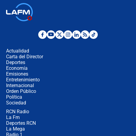
Así será la posesión de Abelardo de
la Espriella este 7 de agosto:
cronograma oficial y detalles clave
Desde dermatitis hasta infecciones:
los riesgos de usar cascos de motos
de aplicaciones de transporte
Actualidad
Carta del Director
¿Cómo comprar dólares desde el
Deportes
celular? Requisitos, pasos y
Economía
recomendaciones
Emisiones
Entretenimiento
Internacional
Las seis de las 6 con Juan Lozano |
Orden Público
jueves 6 de agosto de 2026
Política
Sociedad
RCN Radio
Posesión de Abelardo De La Espriella
La Fm
en Cali: ¿qué pasará con los
congresistas del Pacto Histórico que
Deportes RCN
no asistirán?
La Mega
Radio 1