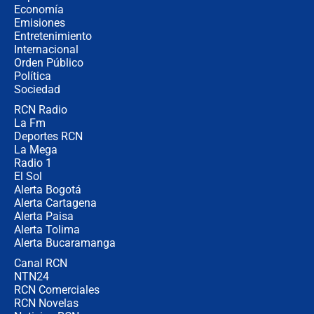
crece el pulso por la elección del
Economía
contralor
Emisiones
Entretenimiento
Internacional
🔴 EN VIVO | Noticiero La FM con
Orden Público
Juan Lozano - 6 de agosto de 2026
Política
Sociedad
RCN Radio
¿Por qué De la Espriella gobernará
La Fm
desde Barranquilla? Experto explica
la razón
Deportes RCN
La Mega
Radio 1
El Sol
Alerta Bogotá
Alerta Cartagena
Alerta Paisa
Alerta Tolima
Alerta Bucaramanga
Canal RCN
NTN24
RCN Comerciales
RCN Novelas