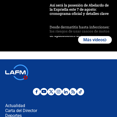
Así será la posesión de Abelardo de
la Espriella este 7 de agosto:
cronograma oficial y detalles clave
Desde dermatitis hasta infecciones:
los riesgos de usar cascos de motos
de aplicaciones de transporte
Más videos
¿Cómo comprar dólares desde el
celular? Requisitos, pasos y
recomendaciones
Las seis de las 6 con Juan Lozano |
jueves 6 de agosto de 2026
Posesión de Abelardo De La Espriella
en Cali: ¿qué pasará con los
congresistas del Pacto Histórico que
Actualidad
no asistirán?
Carta del Director
Álvaro Uribe asistirá a la posesión y
Deportes