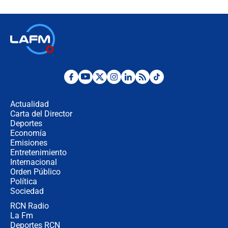
futuro les espera a las cabalgatas en
Colombia?
Ministro de Defensa no descarta el
uso de la UNDMO ante posibles
disturbios durante la posesión
"No hubo fraude ni posibilidad de
fraude": Auditoría respondió a
señalamientos de Petro sobre
Actualidad
elección de Abelardo de La Espriella
Carta del Director
Tras su posesión, presidente De la
Deportes
Espriella empieza gira por regiones
Economía
donde perdió
Emisiones
Entretenimiento
Internacional
Las seis de las 6 con Juan Lozano |
Orden Público
miércoles 5 de agosto de 2026
Política
Sociedad
RCN Radio
🔴 EN VIVO | Noticiero La FM con
La Fm
Juan Lozano - 5 de agosto de 2026
Deportes RCN