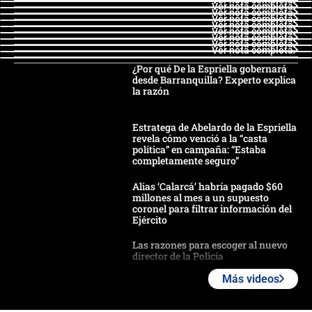
Ver nota completa
Ver nota completa
Ver nota completa
Ver nota completa
Ver nota completa
Ver nota completa
Ver nota completa
Ver nota completa
¿Por qué De la Espriella gobernará
desde Barranquilla? Experto explica
la razón
Estratega de Abelardo de la Espriella
revela cómo venció a la “casta
política” en campaña: “Estaba
completamente seguro”
Alias ‘Calarcá’ habría pagado $60
millones al mes a un supuesto
coronel para filtrar información del
Ejército
Las razones para escoger al nuevo
director de la Policía
Más videos
"Prohibir es la salida fácil": ¿Qué