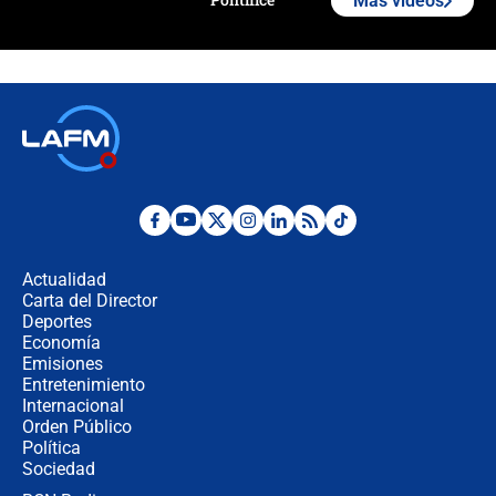
Más videos
Polémica por rabino, pastor y
sacerdote en la posesión de Abelardo
de la Espriella: ¿Se violó el Estado
laico?
🔴 EN VIVO | Primer discurso de
Abelardo de la Espriella como
presidente de Colombia
¿La posesión de Abelardo De la
Espriella en Cali inicia la
descentralización en Colombia? Esto
Actualidad
respondió el alcalde Eder
Carta del Director
Así será la posesión de Abelardo de
Deportes
la Espriella este 7 de agosto:
Economía
cronograma oficial y detalles clave
Emisiones
Entretenimiento
Internacional
Desde dermatitis hasta infecciones:
Orden Público
los riesgos de usar cascos de motos
Política
de aplicaciones de transporte
Sociedad