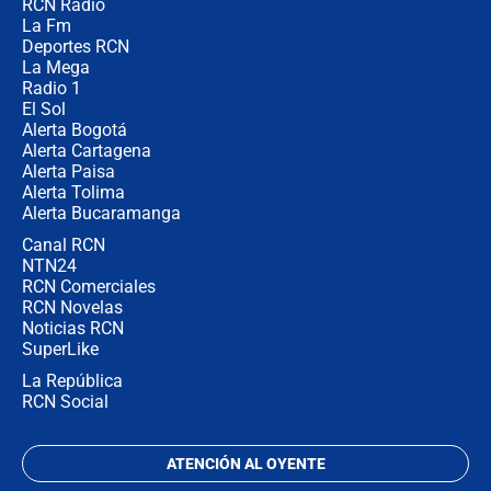
RCN Radio
¿Cómo comprar dólares desde el
La Fm
celular? Requisitos, pasos y
recomendaciones
Deportes RCN
La Mega
Radio 1
El Sol
Alerta Bogotá
Alerta Cartagena
Alerta Paisa
Alerta Tolima
Alerta Bucaramanga
Canal RCN
NTN24
RCN Comerciales
RCN Novelas
Noticias RCN
SuperLike
La República
RCN Social
ATENCIÓN AL OYENTE