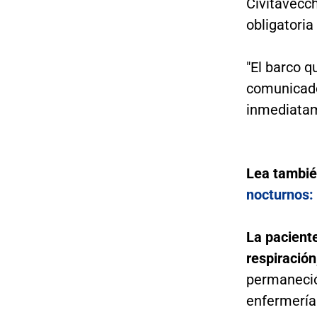
Civitavecc
obligatoria
"El barco qu
comunicado
inmediatam
Lea tambi
nocturnos: 
La paciente
respiración
permaneció 
enfermería