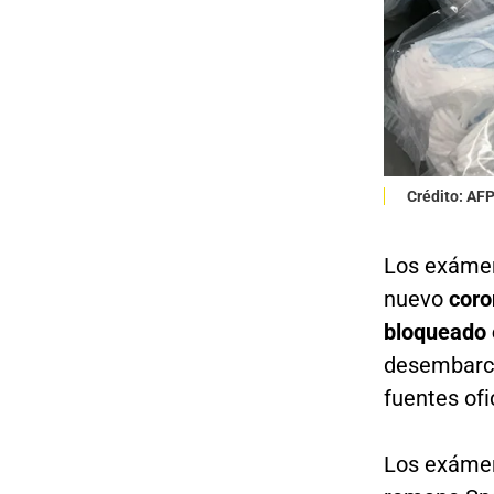
Crédito: AF
Los exámen
nuevo
coro
bloqueado 
desembarco
fuentes ofi
Los exámene