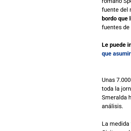
romano Sp
fuente del 
bordo que 
fuentes de 
Le puede i
que asumir 
Unas 7.000 
toda la jor
Smeralda h
análisis.
La medida f