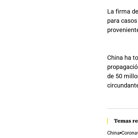
La firma de
para casos
provenient
China ha t
propagación
de 50 mill
circundant
Temas re
China
Corona