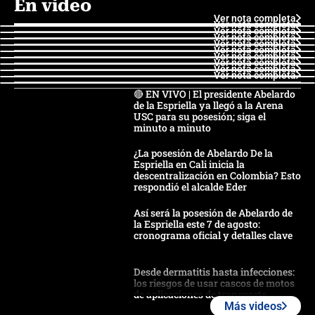
En video
Ver nota completa
Ver nota completa
Ver nota completa
Ver nota completa
Ver nota completa
Ver nota completa
Ver nota completa
Ver nota completa
Ver nota completa
Ver nota completa
🔴 EN VIVO | El presidente Abelardo
de la Espriella ya llegó a la Arena
USC para su posesión; siga el
minuto a minuto
¿La posesión de Abelardo De la
Espriella en Cali inicia la
descentralización en Colombia? Esto
respondió el alcalde Eder
Así será la posesión de Abelardo de
la Espriella este 7 de agosto:
cronograma oficial y detalles clave
Desde dermatitis hasta infecciones:
los riesgos de usar cascos de motos
de aplicaciones de transporte
Más videos