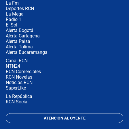
La Fm
desde Barranquilla? Experto explica
la razón
Deportes RCN
La Mega
Radio 1
El Sol
Alerta Bogotá
Alerta Cartagena
Alerta Paisa
Alerta Tolima
Alerta Bucaramanga
Canal RCN
NTN24
RCN Comerciales
RCN Novelas
Noticias RCN
SuperLike
La República
RCN Social
ATENCIÓN AL OYENTE