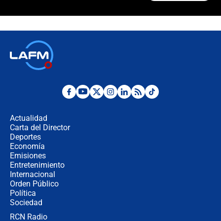
¿Cómo comprar dólares desde el
celular? Requisitos, pasos y
recomendaciones
Las seis de las 6 con Juan Lozano |
jueves 6 de agosto de 2026
Posesión de Abelardo De La Espriella
en Cali: ¿qué pasará con los
congresistas del Pacto Histórico que
Actualidad
no asistirán?
Carta del Director
Álvaro Uribe asistirá a la posesión y
Deportes
crece el pulso por la elección del
Economía
contralor
Emisiones
Entretenimiento
Internacional
🔴 EN VIVO | Noticiero La FM con
Orden Público
Juan Lozano - 6 de agosto de 2026
Política
Sociedad
RCN Radio
¿Por qué De la Espriella gobernará