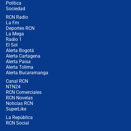
Política
Sociedad
RCN Radio
¿Por qué De la Espriella gobernará
La Fm
desde Barranquilla? Experto explica
la razón
Deportes RCN
La Mega
Radio 1
El Sol
Alerta Bogotá
Alerta Cartagena
Alerta Paisa
Alerta Tolima
Alerta Bucaramanga
Canal RCN
NTN24
RCN Comerciales
RCN Novelas
Noticias RCN
SuperLike
La República
RCN Social