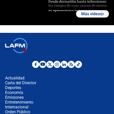
Desde dermatitis hasta infecciones:
los riesgos de usar cascos de motos
de aplicaciones de transporte
Más videos
¿Cómo comprar dólares desde el
celular? Requisitos, pasos y
recomendaciones
Las seis de las 6 con Juan Lozano |
jueves 6 de agosto de 2026
Posesión de Abelardo De La Espriella
en Cali: ¿qué pasará con los
congresistas del Pacto Histórico que
Actualidad
no asistirán?
Carta del Director
Álvaro Uribe asistirá a la posesión y
Deportes
crece el pulso por la elección del
Economía
contralor
Emisiones
Entretenimiento
Internacional
🔴 EN VIVO | Noticiero La FM con
Orden Público
Juan Lozano - 6 de agosto de 2026