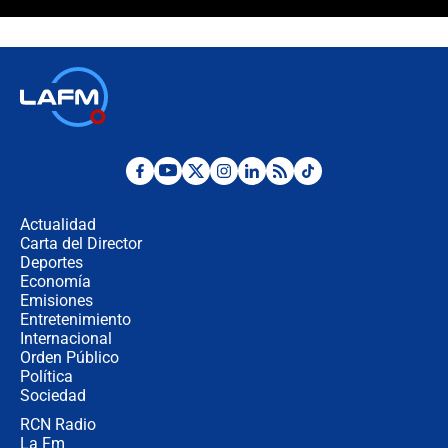
Polémica por rabino, pastor y
sacerdote en la posesión de Abelardo
de la Espriella: ¿Se violó el Estado
laico?
🔴 EN VIVO | Primer discurso de
Abelardo de la Espriella como
presidente de Colombia
¿La posesión de Abelardo De la
Espriella en Cali inicia la
descentralización en Colombia? Esto
Actualidad
respondió el alcalde Eder
Carta del Director
Así será la posesión de Abelardo de
Deportes
la Espriella este 7 de agosto:
Economía
cronograma oficial y detalles clave
Emisiones
Entretenimiento
Internacional
Desde dermatitis hasta infecciones:
Orden Público
los riesgos de usar cascos de motos
Política
de aplicaciones de transporte
Sociedad
RCN Radio
¿Cómo comprar dólares desde el
La Fm
celular? Requisitos, pasos y