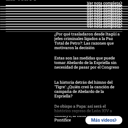
Ver nota completa
Ver nota completa
Ver nota completa
Ver nota completa
Ver nota completa
Ver nota completa
Ver nota completa
Ver nota completa
Ver nota completa
Ver nota completa
¿Por qué trasladaron desde Itagüí a
jefes criminales ligados a la Paz
Total de Petro?: Las razones que
motivaron la decisión
Estas son las medidas que puede
tomar Abelardo de la Espriella sin
necesidad de pasar por el Congreso
La historia detrás del himno del
'Tigre': ¿Quién creó la canción de
campaña de Abelardo de la
Espriella?
De obispo a Papa: así será el
histórico regreso de León XIV a
Chiclayo, la cuna espiritual del
Pontífice
Más videos