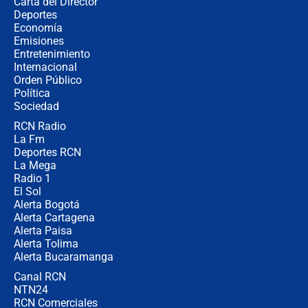
Carta del Director
Estratega de Abelardo de la Espriella
Deportes
revela cómo venció a la “casta
Economía
política” en campaña: “Estaba
Emisiones
completamente seguro”
Entretenimiento
Internacional
Alias ‘Calarcá’ habría pagado $60
Orden Público
millones al mes a un supuesto
Política
coronel para filtrar información del
Ejército
Sociedad
RCN Radio
Las razones para escoger al nuevo
La Fm
director de la Policía
Deportes RCN
La Mega
Radio 1
El Sol
Alerta Bogotá
Alerta Cartagena
Alerta Paisa
Alerta Tolima
Alerta Bucaramanga
Canal RCN
NTN24
RCN Comerciales