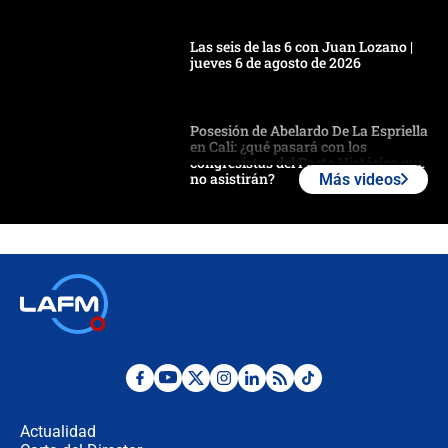
Las seis de las 6 con Juan Lozano |
jueves 6 de agosto de 2026
Posesión de Abelardo De La Espriella
en Cali: ¿qué pasará con los
congresistas del Pacto Histórico que
no asistirán?
Más videos
Álvaro Uribe asistirá a la posesión y
crece el pulso por la elección del
contralor
🔴 EN VIVO | Noticiero La FM con
Juan Lozano - 6 de agosto de 2026
¿Por qué De la Espriella gobernará
desde Barranquilla? Experto explica
la razón
Actualidad