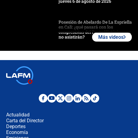
jueves 6 de agosto de 2026
Posesión de Abelardo De La Espriella
en Cali: ¿qué pasará con los
congresistas del Pacto Histórico que
no asistirán?
Más videos
Álvaro Uribe asistirá a la posesión y
crece el pulso por la elección del
contralor
🔴 EN VIVO | Noticiero La FM con
Juan Lozano - 6 de agosto de 2026
¿Por qué De la Espriella gobernará
desde Barranquilla? Experto explica
la razón
Actualidad
Carta del Director
Estratega de Abelardo de la Espriella
Deportes
revela cómo venció a la “casta
Economía
política” en campaña: “Estaba