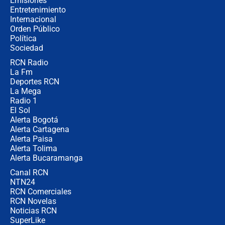
Emisiones
completamente seguro”
Entretenimiento
Internacional
Alias ‘Calarcá’ habría pagado $60
Orden Público
millones al mes a un supuesto
Política
coronel para filtrar información del
Ejército
Sociedad
RCN Radio
Las razones para escoger al nuevo
La Fm
director de la Policía
Deportes RCN
La Mega
Radio 1
El Sol
Alerta Bogotá
Alerta Cartagena
Alerta Paisa
Alerta Tolima
Alerta Bucaramanga
Canal RCN
NTN24
RCN Comerciales
RCN Novelas
Noticias RCN
SuperLike