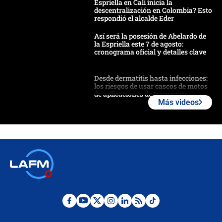
Espriella en Cali inicia la
descentralización en Colombia? Esto
respondió el alcalde Eder
Así será la posesión de Abelardo de
la Espriella este 7 de agosto:
cronograma oficial y detalles clave
Desde dermatitis hasta infecciones:
los riesgos de usar cascos de motos
de aplicaciones de transporte
Más videos
¿Cómo comprar dólares desde el
celular? Requisitos, pasos y
recomendaciones
Las seis de las 6 con Juan Lozano |
jueves 6 de agosto de 2026
Posesión de Abelardo De La Espriella
en Cali: ¿qué pasará con los
congresistas del Pacto Histórico que