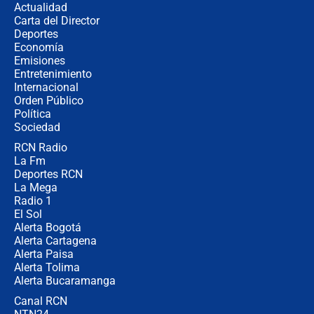
Actualidad
no asistirán?
Carta del Director
Álvaro Uribe asistirá a la posesión y
Deportes
crece el pulso por la elección del
Economía
contralor
Emisiones
Entretenimiento
Internacional
🔴 EN VIVO | Noticiero La FM con
Orden Público
Juan Lozano - 6 de agosto de 2026
Política
Sociedad
RCN Radio
¿Por qué De la Espriella gobernará
La Fm
desde Barranquilla? Experto explica
la razón
Deportes RCN
La Mega
Radio 1
El Sol
Alerta Bogotá
Alerta Cartagena
Alerta Paisa
Alerta Tolima
Alerta Bucaramanga
Canal RCN