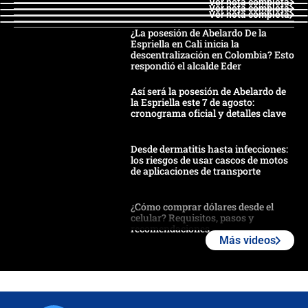
Ver nota completa
Ver nota completa
Ver nota completa
¿La posesión de Abelardo De la
Espriella en Cali inicia la
descentralización en Colombia? Esto
respondió el alcalde Eder
Así será la posesión de Abelardo de
la Espriella este 7 de agosto:
cronograma oficial y detalles clave
Desde dermatitis hasta infecciones:
los riesgos de usar cascos de motos
de aplicaciones de transporte
¿Cómo comprar dólares desde el
celular? Requisitos, pasos y
recomendaciones
Más videos
Las seis de las 6 con Juan Lozano |
jueves 6 de agosto de 2026