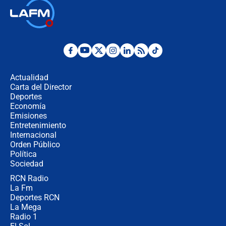
Posesión de Abelardo De La Espriella
en Cali: ¿qué pasará con los
congresistas del Pacto Histórico que
no asistirán?
Álvaro Uribe asistirá a la posesión y
crece el pulso por la elección del
contralor
Actualidad
Carta del Director
🔴 EN VIVO | Noticiero La FM con
Deportes
Juan Lozano - 6 de agosto de 2026
Economía
Emisiones
Entretenimiento
Internacional
¿Por qué De la Espriella gobernará
Orden Público
desde Barranquilla? Experto explica
Política
la razón
Sociedad
RCN Radio
Estratega de Abelardo de la Espriella
La Fm
revela cómo venció a la “casta
política” en campaña: “Estaba
Deportes RCN
completamente seguro”
La Mega
Radio 1