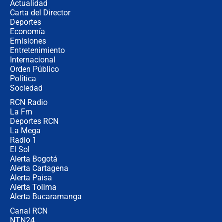
Actualidad
Carta del Director
🔴 EN VIVO | Noticiero La FM con
Deportes
Juan Lozano - 5 de agosto de 2026
Economía
Emisiones
Entretenimiento
Internacional
La petición de los empresarios al
Orden Público
gobierno de De la Espriella antes del
Política
Congreso de la ANDI
Sociedad
RCN Radio
María Fernanda Cabal asegura que
La Fm
Uribe tiene "aversión" a la palabra
derecha: "Es como si le hablaran del
Deportes RCN
demonio"
La Mega
Radio 1
El Sol
Alerta Bogotá
Alerta Cartagena
Alerta Paisa
Alerta Tolima
Alerta Bucaramanga
Canal RCN
NTN24