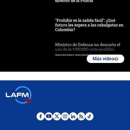
director de la Policía
"Prohibir es la salida fácil": ¿Qué
futuro les espera a las cabalgatas en
Colombia?
Ministro de Defensa no descarta el
uso de la UNDMO ante posibles
disturbios durante la posesión
Más videos
"No hubo fraude ni posibilidad de
fraude": Auditoría respondió a
señalamientos de Petro sobre
elección de Abelardo de La Espriella
Tras su posesión, presidente De la
Espriella empieza gira por regiones
donde perdió
Las seis de las 6 con Juan Lozano |
miércoles 5 de agosto de 2026