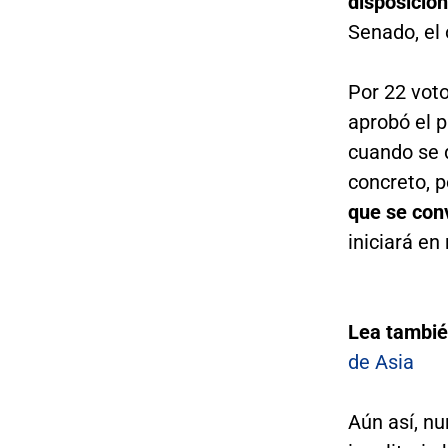
disposición
Senado, el 
Por 22 voto
aprobó el p
cuando se d
concreto, p
que se con
iniciará e
Lea tambi
de Asia
Aún así, n