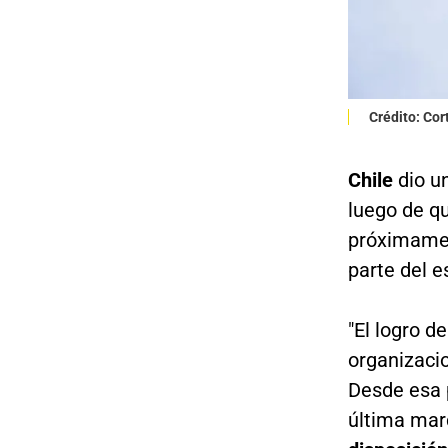
Crédito: Cor
Chile
dio u
luego de qu
próximamen
parte del es
"El logro d
organizaci
Desde esa 
última mar