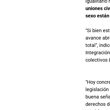
igualitario
uniones ci
sexo están
"Si bien es
avance abre
total", ind
Integración
colectivos 
"Hoy concr
legislación
buena señal
derechos de