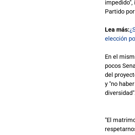
impedido", 
Partido po
Lea más:
¿
elección p
En el mismo
pocos Senad
del proyect
y "no haber
diversidad"
"El matrimo
respetarnos