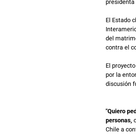
presidenta
El Estado 
Interameri
del matrimo
contra el c
El proyect
por la ento
discusión 
"Quiero ped
personas,
c
Chile a con