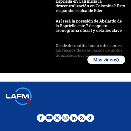
Espriella en Cali inicia la
descentralización en Colombia? Esto
respondió el alcalde Eder
Así será la posesión de Abelardo de
la Espriella este 7 de agosto:
cronograma oficial y detalles clave
Desde dermatitis hasta infecciones:
los riesgos de usar cascos de motos
de aplicaciones de transporte
Más videos
¿Cómo comprar dólares desde el
celular? Requisitos, pasos y
recomendaciones
Las seis de las 6 con Juan Lozano |
jueves 6 de agosto de 2026
Posesión de Abelardo De La Espriella
en Cali: ¿qué pasará con los
congresistas del Pacto Histórico que