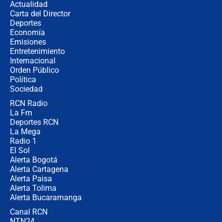
Actualidad
no asistirán?
Carta del Director
Álvaro Uribe asistirá a la posesión y
Deportes
crece el pulso por la elección del
Economía
contralor
Emisiones
Entretenimiento
Internacional
🔴 EN VIVO | Noticiero La FM con
Orden Público
Juan Lozano - 6 de agosto de 2026
Política
Sociedad
RCN Radio
¿Por qué De la Espriella gobernará
La Fm
desde Barranquilla? Experto explica
la razón
Deportes RCN
La Mega
Radio 1
El Sol
Alerta Bogotá
Alerta Cartagena
Alerta Paisa
Alerta Tolima
Alerta Bucaramanga
Canal RCN
NTN24