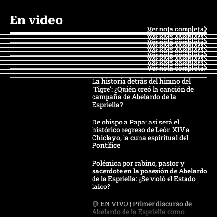
En video
Ver nota completa
Ver nota completa
Ver nota completa
Ver nota completa
Ver nota completa
Ver nota completa
Ver nota completa
Ver nota completa
Ver nota completa
Ver nota completa
La historia detrás del himno del
'Tigre': ¿Quién creó la canción de
campaña de Abelardo de la
Espriella?
De obispo a Papa: así será el
histórico regreso de León XIV a
Chiclayo, la cuna espiritual del
Pontífice
Polémica por rabino, pastor y
sacerdote en la posesión de Abelardo
de la Espriella: ¿Se violó el Estado
laico?
🔴 EN VIVO | Primer discurso de
Abelardo de la Espriella como