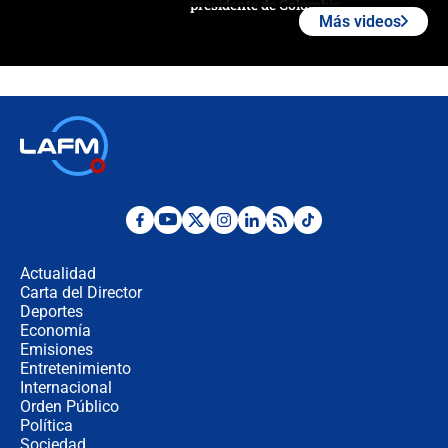
presidente de Colombia
Más videos
¿La posesión de Abelardo De la
Espriella en Cali inicia la
descentralización en Colombia? Esto
respondió el alcalde Eder
Así será la posesión de Abelardo de
la Espriella este 7 de agosto:
cronograma oficial y detalles clave
Desde dermatitis hasta infecciones:
los riesgos de usar cascos de motos
de aplicaciones de transporte
Actualidad
Carta del Director
¿Cómo comprar dólares desde el
Deportes
celular? Requisitos, pasos y
Economía
recomendaciones
Emisiones
Entretenimiento
Internacional
Las seis de las 6 con Juan Lozano |
Orden Público
jueves 6 de agosto de 2026
Política
Sociedad