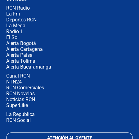
RCN Radio
Posesión de Abelardo De La Espriella
La Fm
en Cali: ¿qué pasará con los
congresistas del Pacto Histórico que
Deportes RCN
no asistirán?
La Mega
Radio 1
El Sol
Alerta Bogotá
Alerta Cartagena
Alerta Paisa
Alerta Tolima
Alerta Bucaramanga
Canal RCN
NTN24
RCN Comerciales
RCN Novelas
Noticias RCN
SuperLike
La República
RCN Social
ATENCIÓN AL OYENTE