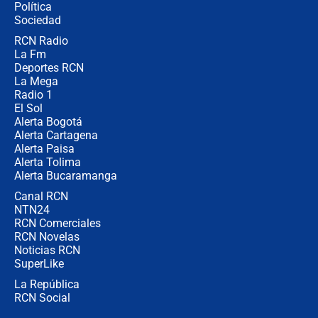
Política
coronel para filtrar información del
Ejército
Sociedad
RCN Radio
Las razones para escoger al nuevo
La Fm
director de la Policía
Deportes RCN
La Mega
Radio 1
El Sol
Alerta Bogotá
Alerta Cartagena
Alerta Paisa
Alerta Tolima
Alerta Bucaramanga
Canal RCN
NTN24
RCN Comerciales
RCN Novelas
Noticias RCN
SuperLike
La República
RCN Social