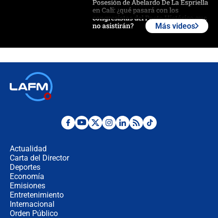
Posesión de Abelardo De La Espriella
en Cali: ¿qué pasará con los
congresistas del Pacto Histórico que
no asistirán?
Más videos
Álvaro Uribe asistirá a la posesión y
crece el pulso por la elección del
contralor
🔴 EN VIVO | Noticiero La FM con
Juan Lozano - 6 de agosto de 2026
¿Por qué De la Espriella gobernará
desde Barranquilla? Experto explica
la razón
Actualidad
Carta del Director
Estratega de Abelardo de la Espriella
Deportes
revela cómo venció a la “casta
Economía
política” en campaña: “Estaba
Emisiones
completamente seguro”
Entretenimiento
Internacional
Alias ‘Calarcá’ habría pagado $60
Orden Público
millones al mes a un supuesto