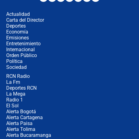
fraude": Auditoría respondió a
señalamientos de Petro sobre
Actualidad
elección de Abelardo de La Espriella
Carta del Director
Tras su posesión, presidente De la
Deportes
Espriella empieza gira por regiones
Economía
donde perdió
Emisiones
Entretenimiento
Internacional
Las seis de las 6 con Juan Lozano |
Orden Público
miércoles 5 de agosto de 2026
Política
Sociedad
RCN Radio
🔴 EN VIVO | Noticiero La FM con
La Fm
Juan Lozano - 5 de agosto de 2026
Deportes RCN
La Mega
Radio 1
El Sol
Alerta Bogotá
Alerta Cartagena
Alerta Paisa
Alerta Tolima
Alerta Bucaramanga