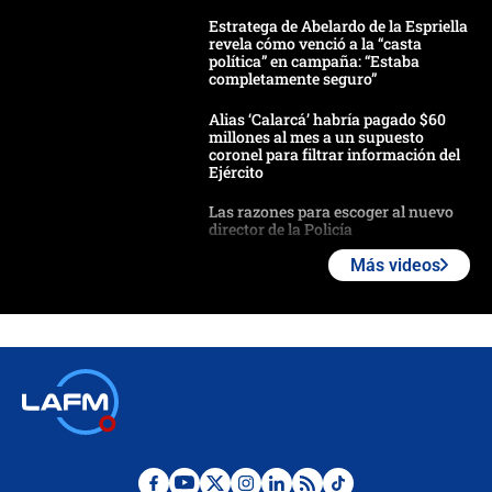
Estratega de Abelardo de la Espriella
revela cómo venció a la “casta
política” en campaña: “Estaba
completamente seguro”
Alias ‘Calarcá’ habría pagado $60
millones al mes a un supuesto
coronel para filtrar información del
Ejército
Las razones para escoger al nuevo
director de la Policía
Más videos
"Prohibir es la salida fácil": ¿Qué
futuro les espera a las cabalgatas en
Colombia?
Ministro de Defensa no descarta el
uso de la UNDMO ante posibles
disturbios durante la posesión
"No hubo fraude ni posibilidad de