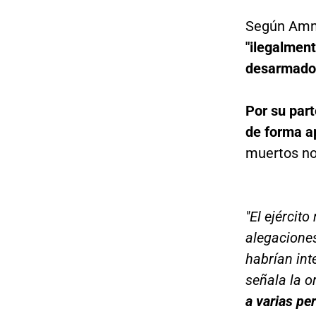
Según Amni
"ilegalment
desarmado
Por su part
de forma a
muertos no 
"El ejércit
alegaciones
habrían int
señala la o
a varias pe