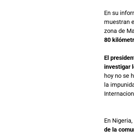
En su info
muestran e
zona de M
80 kilómetr
El preside
investigar 
hoy no se 
la impunid
Internacion
En Nigeria,
de la comu