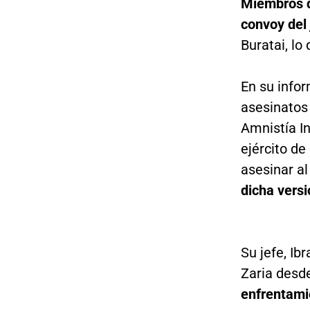
Miembros d
convoy del
Buratai, lo
En su infor
asesinatos 
Amnistía In
ejército de
asesinar al
dicha versi
Su jefe, Ib
Zaria desd
enfrentamie