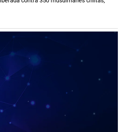
eliberada contra 350 musulmanes chiitas,