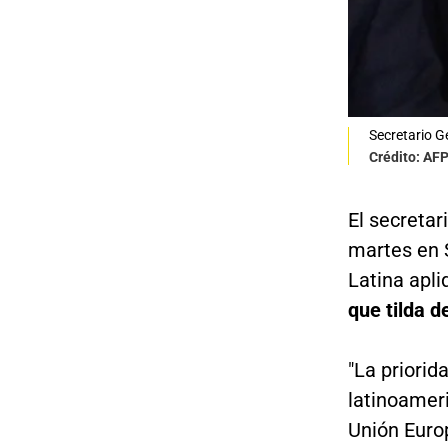
Secretario G
Crédito: AF
El secretar
martes en 
Latina apl
que tilda d
"La priorid
latinoamer
Unión Europ