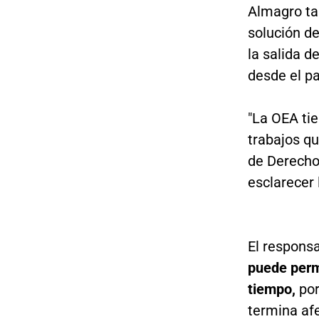
Almagro ta
solución de
la salida d
desde el pa
"La OEA tie
trabajos q
de Derecho
esclarecer 
El respons
puede permi
tiempo,
por
termina afe