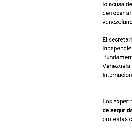
lo acusa de
derrocar al
venezolano
El secretar
independie
"fundament
Venezuela 
Internacion
Los expert
de segurid
protestas 