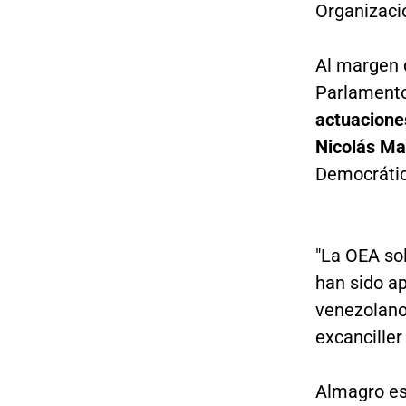
Organizaci
Al margen d
Parlamento
actuaciones
Nicolás Ma
Democrátic
"La OEA sol
han sido ap
venezolanos
excanciller
Almagro es