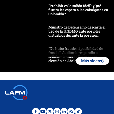
"Prohibir es la salida fácil": ¿Qué
futuro les espera a las cabalgatas en
Colombia?
Ministro de Defensa no descarta el
uso de la UNDMO ante posibles
disturbios durante la posesión
"No hubo fraude ni posibilidad de
fraude": Auditoría respondió a
señalamientos de Petro sobre
elección de Abelardo de La Espriella
Más videos
Tras su posesión, presidente De la
Espriella empieza gira por regiones
donde perdió
Las seis de las 6 con Juan Lozano |
miércoles 5 de agosto de 2026
🔴 EN VIVO | Noticiero La FM con