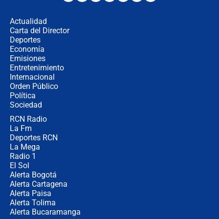
Juan Lozano - 5 de agosto de 2026
Actualidad
Carta del Director
La petición de los empresarios al
Deportes
gobierno de De la Espriella antes del
Economía
Congreso de la ANDI
Emisiones
Entretenimiento
Internacional
María Fernanda Cabal asegura que
Orden Público
Uribe tiene "aversión" a la palabra
Política
derecha: "Es como si le hablaran del
demonio"
Sociedad
RCN Radio
Bogotá alista cobro por alumbrado:
La Fm
así sería la nueva sobretasa al
impuesto predial
Deportes RCN
La Mega
Radio 1
El Sol
Alerta Bogotá
Alerta Cartagena
Alerta Paisa
Alerta Tolima
Alerta Bucaramanga