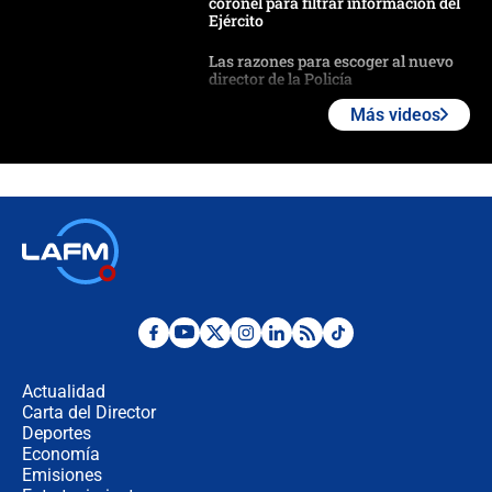
coronel para filtrar información del
Ejército
Las razones para escoger al nuevo
director de la Policía
Más videos
"Prohibir es la salida fácil": ¿Qué
futuro les espera a las cabalgatas en
Colombia?
Ministro de Defensa no descarta el
uso de la UNDMO ante posibles
disturbios durante la posesión
"No hubo fraude ni posibilidad de
fraude": Auditoría respondió a
señalamientos de Petro sobre
Actualidad
elección de Abelardo de La Espriella
Carta del Director
Tras su posesión, presidente De la
Deportes
Espriella empieza gira por regiones
Economía
donde perdió
Emisiones