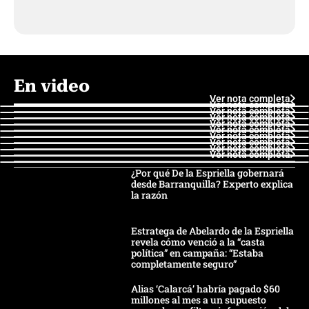
En video
Ver nota completa
Ver nota completa
Ver nota completa
Ver nota completa
Ver nota completa
Ver nota completa
Ver nota completa
Ver nota completa
Ver nota completa
Ver nota completa
¿Por qué De la Espriella gobernará
desde Barranquilla? Experto explica
la razón
Estratega de Abelardo de la Espriella
revela cómo venció a la “casta
política” en campaña: “Estaba
completamente seguro”
Alias ‘Calarcá’ habría pagado $60
millones al mes a un supuesto