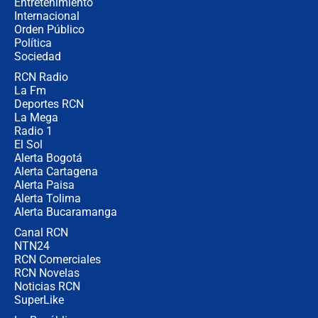
Entretenimiento
Internacional
Las seis de las 6 con Juan Lozano |
Orden Público
miércoles 5 de agosto de 2026
Política
Sociedad
RCN Radio
🔴 EN VIVO | Noticiero La FM con
La Fm
Juan Lozano - 5 de agosto de 2026
Deportes RCN
La Mega
Radio 1
El Sol
Alerta Bogotá
Alerta Cartagena
Alerta Paisa
Alerta Tolima
Alerta Bucaramanga
Canal RCN
NTN24
RCN Comerciales
RCN Novelas
Noticias RCN
SuperLike