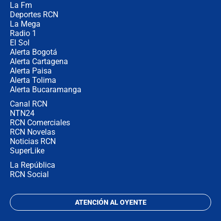
La Fm
uso de la UNDMO ante posibles
disturbios durante la posesión
Deportes RCN
La Mega
Radio 1
El Sol
Alerta Bogotá
Alerta Cartagena
Alerta Paisa
Alerta Tolima
Alerta Bucaramanga
Canal RCN
NTN24
RCN Comerciales
RCN Novelas
Noticias RCN
SuperLike
La República
RCN Social
ATENCIÓN AL OYENTE