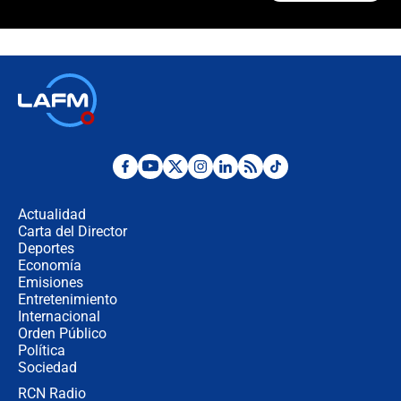
¿Por qué De la Espriella gobernará
desde Barranquilla? Experto explica
la razón
Estratega de Abelardo de la Espriella
revela cómo venció a la “casta
política” en campaña: “Estaba
completamente seguro”
Alias ‘Calarcá’ habría pagado $60
millones al mes a un supuesto
coronel para filtrar información del
Actualidad
Ejército
Carta del Director
Las razones para escoger al nuevo
Deportes
director de la Policía
Economía
Emisiones
Entretenimiento
Internacional
"Prohibir es la salida fácil": ¿Qué
Orden Público
futuro les espera a las cabalgatas en
Política
Colombia?
Sociedad
RCN Radio
Ministro de Defensa no descarta el