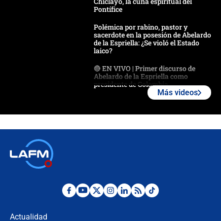
Chiclayo, la cuna espiritual del
Pontífice
Polémica por rabino, pastor y
sacerdote en la posesión de Abelardo
de la Espriella: ¿Se violó el Estado
laico?
🔴 EN VIVO | Primer discurso de
Abelardo de la Espriella como
presidente de Colombia
Más videos
¿La posesión de Abelardo De la
Espriella en Cali inicia la
descentralización en Colombia? Esto
respondió el alcalde Eder
Así será la posesión de Abelardo de
la Espriella este 7 de agosto:
cronograma oficial y detalles clave
Desde dermatitis hasta infecciones:
los riesgos de usar cascos de motos
de aplicaciones de transporte
Actualidad