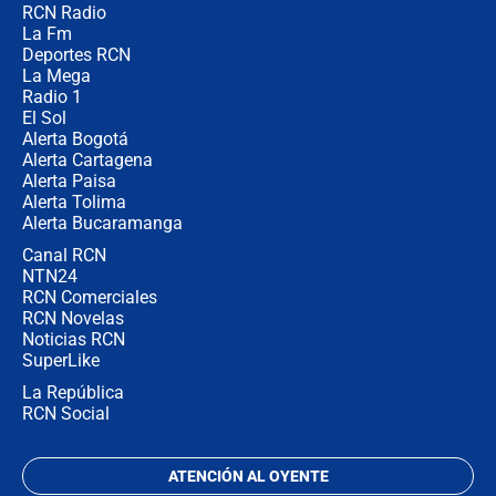
RCN Radio
Posesión de Abelardo De La Espriella
La Fm
en Cali: ¿qué pasará con los
congresistas del Pacto Histórico que
Deportes RCN
no asistirán?
La Mega
Radio 1
El Sol
Alerta Bogotá
Alerta Cartagena
Alerta Paisa
Alerta Tolima
Alerta Bucaramanga
Canal RCN
NTN24
RCN Comerciales
RCN Novelas
Noticias RCN
SuperLike
La República
RCN Social
ATENCIÓN AL OYENTE