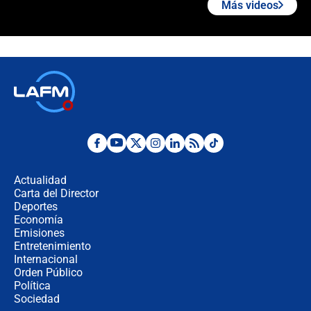
Más videos
¿La posesión de Abelardo De la
Espriella en Cali inicia la
descentralización en Colombia? Esto
respondió el alcalde Eder
Así será la posesión de Abelardo de
la Espriella este 7 de agosto:
cronograma oficial y detalles clave
Desde dermatitis hasta infecciones:
los riesgos de usar cascos de motos
de aplicaciones de transporte
Actualidad
Carta del Director
¿Cómo comprar dólares desde el
Deportes
celular? Requisitos, pasos y
Economía
recomendaciones
Emisiones
Entretenimiento
Internacional
Las seis de las 6 con Juan Lozano |
Orden Público
jueves 6 de agosto de 2026
Política
Sociedad