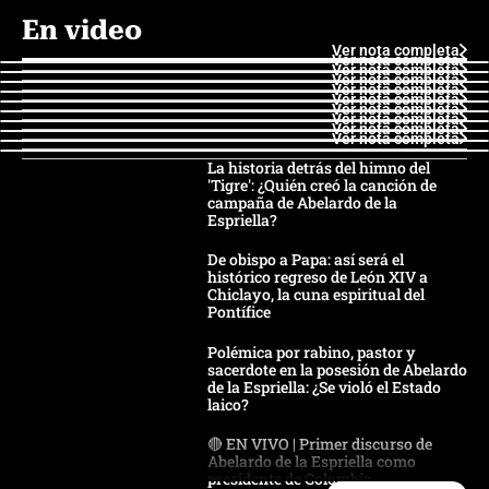
En video
Ver nota completa
Ver nota completa
Ver nota completa
Ver nota completa
Ver nota completa
Ver nota completa
Ver nota completa
Ver nota completa
Ver nota completa
Ver nota completa
La historia detrás del himno del
'Tigre': ¿Quién creó la canción de
campaña de Abelardo de la
Espriella?
De obispo a Papa: así será el
histórico regreso de León XIV a
Chiclayo, la cuna espiritual del
Pontífice
Polémica por rabino, pastor y
sacerdote en la posesión de Abelardo
de la Espriella: ¿Se violó el Estado
laico?
🔴 EN VIVO | Primer discurso de
Abelardo de la Espriella como
presidente de Colombia