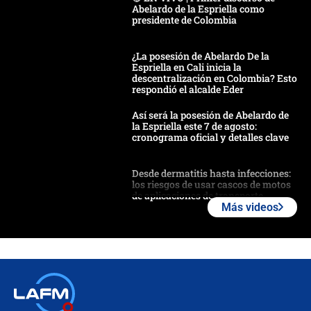
Abelardo de la Espriella como
presidente de Colombia
¿La posesión de Abelardo De la
Espriella en Cali inicia la
descentralización en Colombia? Esto
respondió el alcalde Eder
Así será la posesión de Abelardo de
la Espriella este 7 de agosto:
cronograma oficial y detalles clave
Desde dermatitis hasta infecciones:
los riesgos de usar cascos de motos
de aplicaciones de transporte
Más videos
¿Cómo comprar dólares desde el
celular? Requisitos, pasos y
recomendaciones
Las seis de las 6 con Juan Lozano |
jueves 6 de agosto de 2026