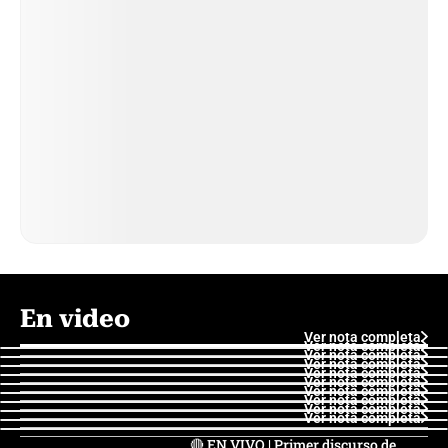
En video
Ver nota completa
Ver nota completa
Ver nota completa
Ver nota completa
Ver nota completa
Ver nota completa
Ver nota completa
Ver nota completa
Ver nota completa
Ver nota completa
🔴 EN VIVO | Primer discurso de