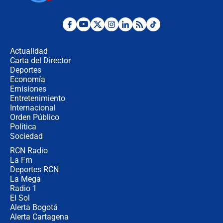
Posesión de Abelardo De La Espriella
en Cali: ¿qué pasará con los
congresistas del Pacto Histórico que
Actualidad
no asistirán?
Carta del Director
Álvaro Uribe asistirá a la posesión y
Deportes
crece el pulso por la elección del
Economía
contralor
Emisiones
Entretenimiento
Internacional
🔴 EN VIVO | Noticiero La FM con
Orden Público
Juan Lozano - 6 de agosto de 2026
Política
Sociedad
RCN Radio
¿Por qué De la Espriella gobernará
La Fm
desde Barranquilla? Experto explica
la razón
Deportes RCN
La Mega
Radio 1
El Sol
Alerta Bogotá
Alerta Cartagena