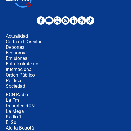
Juan Lozano - 6 de agosto de 2026
¿Por qué De la Espriella gobernará
desde Barranquilla? Experto explica
la razón
Actualidad
Carta del Director
Estratega de Abelardo de la Espriella
Deportes
revela cómo venció a la “casta
Economía
política” en campaña: “Estaba
Emisiones
completamente seguro”
Entretenimiento
Internacional
Alias ‘Calarcá’ habría pagado $60
Orden Público
millones al mes a un supuesto
Política
coronel para filtrar información del
Ejército
Sociedad
RCN Radio
Las razones para escoger al nuevo
La Fm
director de la Policía
Deportes RCN
La Mega
Radio 1
El Sol
Alerta Bogotá