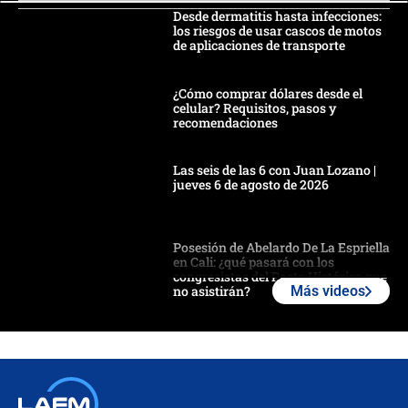
Desde dermatitis hasta infecciones:
los riesgos de usar cascos de motos
de aplicaciones de transporte
¿Cómo comprar dólares desde el
celular? Requisitos, pasos y
recomendaciones
Las seis de las 6 con Juan Lozano |
jueves 6 de agosto de 2026
Posesión de Abelardo De La Espriella
en Cali: ¿qué pasará con los
congresistas del Pacto Histórico que
no asistirán?
Más videos
Álvaro Uribe asistirá a la posesión y
crece el pulso por la elección del
contralor
🔴 EN VIVO | Noticiero La FM con