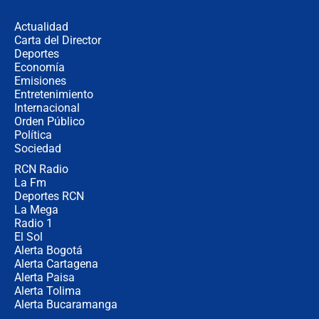
desde Barranquilla? Experto explica
la razón
Actualidad
Carta del Director
Estratega de Abelardo de la Espriella
Deportes
revela cómo venció a la “casta
Economía
política” en campaña: “Estaba
Emisiones
completamente seguro”
Entretenimiento
Internacional
Alias ‘Calarcá’ habría pagado $60
Orden Público
millones al mes a un supuesto
Política
coronel para filtrar información del
Ejército
Sociedad
RCN Radio
Las razones para escoger al nuevo
La Fm
director de la Policía
Deportes RCN
La Mega
Radio 1
El Sol
Alerta Bogotá
Alerta Cartagena
Alerta Paisa
Alerta Tolima
Alerta Bucaramanga