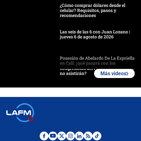
¿Cómo comprar dólares desde el
celular? Requisitos, pasos y
recomendaciones
Las seis de las 6 con Juan Lozano |
jueves 6 de agosto de 2026
Posesión de Abelardo De La Espriella
en Cali: ¿qué pasará con los
congresistas del Pacto Histórico que
no asistirán?
Más videos
Álvaro Uribe asistirá a la posesión y
crece el pulso por la elección del
contralor
🔴 EN VIVO | Noticiero La FM con
Juan Lozano - 6 de agosto de 2026
¿Por qué De la Espriella gobernará